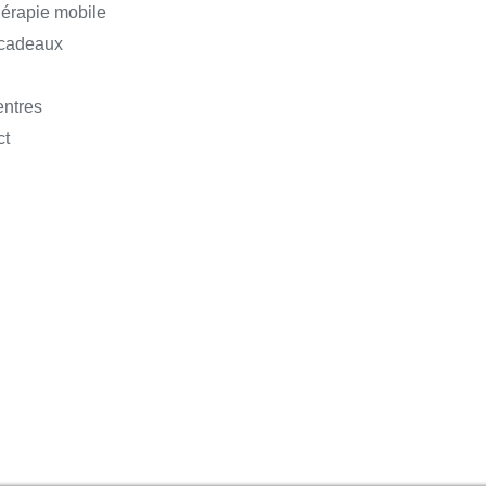
érapie mobile
 cadeaux
entres
ct