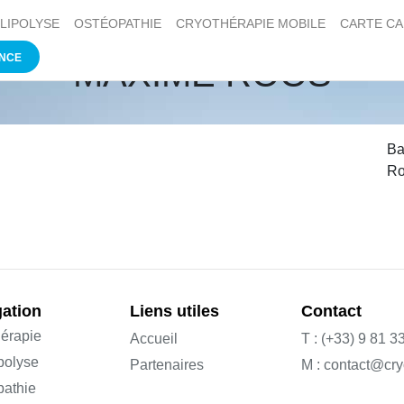
LIPOLYSE
OSTÉOPATHIE
CRYOTHÉRAPIE MOBILE
CARTE C
ANCE
MAXIME ROOS
Ba
Ro
ation
Liens utiles
Contact
érapie
Accueil
T : (+33) 9 81 3
polyse
Partenaires
M : contact@cry
pathie