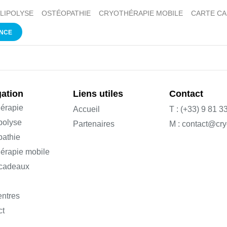
LIPOLYSE
OSTÉOPATHIE
CRYOTHÉRAPIE MOBILE
CARTE C
ANCE
ation
Liens utiles
Contact
érapie
Accueil
T : (+33) 9 81 3
polyse
Partenaires
M : contact@cry
pathie
érapie mobile
 cadeaux
entres
ct